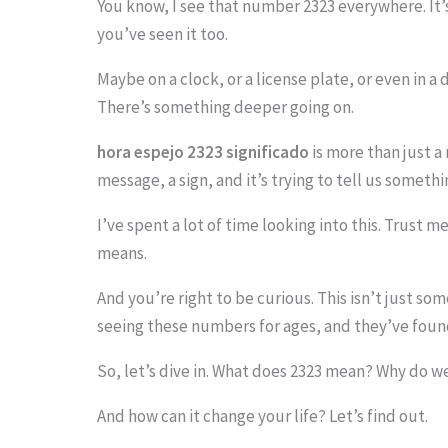
You know, I see that number 2323 everywhere. It’s 
you’ve seen it too.
Maybe on a clock, or a license plate, or even in a 
S
There’s something deeper going on.
c
hora espejo 2323 significado
is more than just a
r
message, a sign, and it’s trying to tell us somethi
o
I’ve spent a lot of time looking into this. Trust me
l
means.
l
And you’re right to be curious. This isn’t just s
d
seeing these numbers for ages, and they’ve foun
o
w
So, let’s dive in. What does 2323 mean? Why do w
n
And how can it change your life? Let’s find out.
t