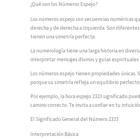
¿Qué son los Números Espejo?
o
s
Los números espejo son secuencias numéricas que
derecha y de derecha a izquierda. Son diferente
e
tienen una simetría perfecta.
e
t
La numerología tiene una larga historia en diversa
interpretar mensajes divinos y guías espirituales.
h
e
Los números espejo tienen propiedades únicas. 
s
porque su simetría refleja un equilibrio perfecto
t
Por ejemplo, la hora espejo 2323 significado pued
i
camino correcto. Te invita a confiar en tu intuici
c
El Significado General del Número 2323
k
Interpretación Básica
y