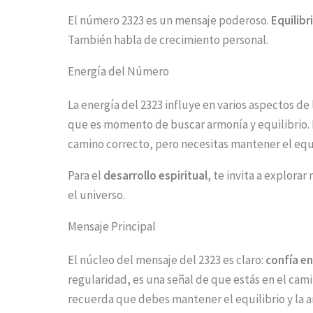
i
El número 2323 es un mensaje poderoso.
Equilibr
m
También habla de crecimiento personal.
a
Energía del Número
g
La energía del 2323 influye en varios aspectos de 
e
que es momento de buscar armonía y equilibrio.
i
camino correcto, pero necesitas mantener el equi
n
Para el
desarrollo espiritual
, te invita a explor
a
el universo.
c
Mensaje Principal
t
i
El núcleo del mensaje del 2323 es claro:
confía en
o
regularidad, es una señal de que estás en el cam
n
recuerda que debes mantener el equilibrio y la ar