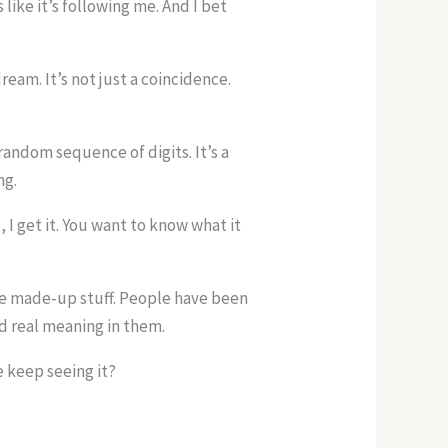
like it’s following me. And I bet
dream. It’s not just a coincidence.
 random sequence of digits. It’s a
ng.
, I get it. You want to know what it
ome made-up stuff. People have been
d real meaning in them.
e keep seeing it?