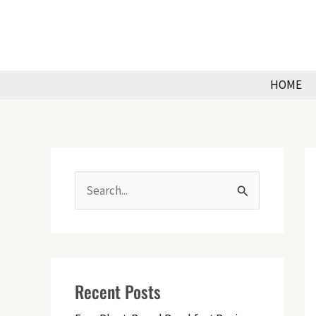
Skip
to
content
HOME
S
e
a
r
Recent Posts
c
h