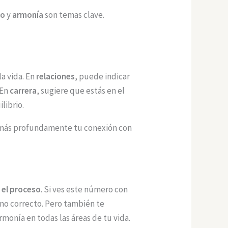
io
y
armonía
son temas clave.
la vida. En
relaciones
, puede indicar
 En
carrera
, sugiere que estás en el
librio.
ar más profundamente tu conexión con
 el proceso
. Si ves este número con
ino correcto. Pero también te
monía en todas las áreas de tu vida.