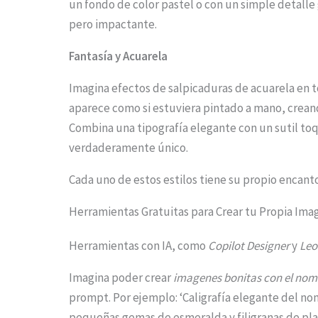
un fondo de color pastel o con un simple detalle 
i
pero impactante.
m
Fantasía y Acuarela
a
g
Imagina efectos de salpicaduras de acuarela en 
aparece como si estuviera pintado a mano, creand
e
Combina una tipografía elegante con un sutil toq
i
verdaderamente único.
n
Cada uno de estos estilos tiene su propio encant
a
c
Herramientas Gratuitas para Crear tu Propia Ima
t
Herramientas con IA, como
Copilot Designer
y
Leo
i
Imagina poder crear
imagenes bonitas con el nom
o
prompt. Por ejemplo: ‘Caligrafía elegante del 
n
pequeñas gemas de esmeralda y filigranas de pla