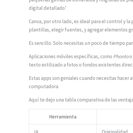
.
digital detallado’.
.
Canva, por otro lado, es ideal para el control y l
.
plantillas, elegir fuentes, y agregar elementos g
Es sencillo. Solo necesitas un poco de tiempo par
Aplicaciones móviles específicas, como
Phonto
texto estilizado a fotos o fondos existentes dir
Estas apps son geniales cuando necesitas hacer a
computadora.
Aquí te dejo una tabla comparativa de las ventaj
Herramienta
IA
Originalidad