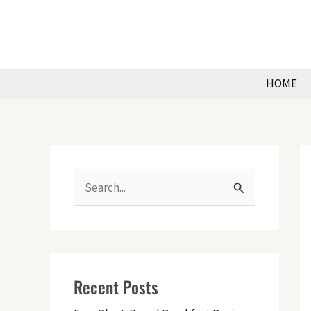
Skip
to
content
HOME
S
e
a
r
Recent Posts
c
h