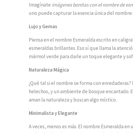
Imagínate
imágenes bonitas con el nombre de es
o
uno puede capturar la esencia única del nombre.
s
Lujo y Gemas
e
e
Piensa en el nombre Esmeralda escrito en caligr
t
esmeraldas brillantes. Eso sí que llama la atenció
mármol verde para darle un toque elegante y sof
h
e
Naturaleza Mágica
s
¿Qué tal si el nombre se forma con enredaderas?
t
helechos, y un ambiente de bosque encantado. Es
i
aman la naturaleza y buscan algo místico.
c
Minimalista y Elegante
k
A veces, menos es más. El nombre Esmeralda en 
y