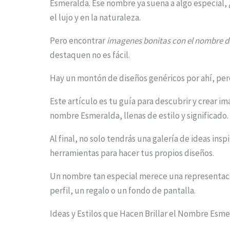
Esmeralda. Ese nombre ya suena a algo especial, 
el lujo y en la naturaleza.
Pero encontrar
imagenes bonitas con el nombre 
S
destaquen no es fácil.
c
Hay un montón de diseños genéricos por ahí, per
r
Este artículo es tu guía para descubrir y crear i
o
nombre Esmeralda, llenas de estilo y significado.
l
l
Al final, no solo tendrás una galería de ideas insp
herramientas para hacer tus propios diseños.
d
o
Un nombre tan especial merece una representación
w
perfil, un regalo o un fondo de pantalla.
n
Ideas y Estilos que Hacen Brillar el Nombre Esm
t